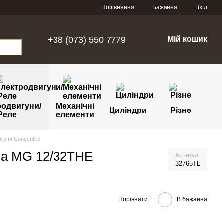
Порівняння
Бажання
Вхід
+38 (073) 550 7779
Мій кошик
родвигуни/
Механічні
Циліндри
Різне
Реле
елементи
гуни Concentric
на MG 12/32THE
Артикул
32765TL
Порівняти
В бажання