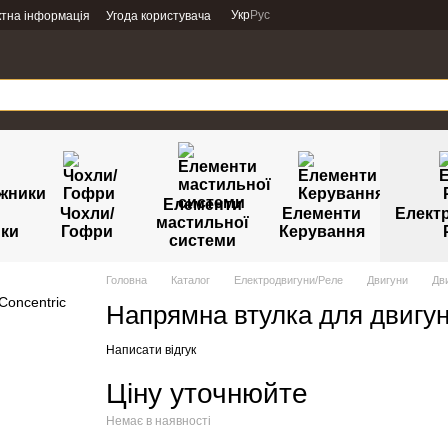
Укр
Рус
ктна інформація
Угода користувача
Елементи
Чохли/
Елементи
Елект
мастильної
ики
Гофри
Керування
системи
Головна
Каталог
Електродвигуни/Реле
Двигуни
Дви
Напрямна втулка для двигу
Написати відгук
Ціну уточнюйте
Немає в наявності