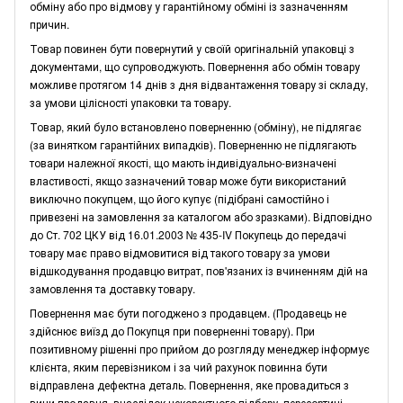
обміну або про відмову у гарантійному обміні із зазначенням
причин.
Товар повинен бути повернутий у своїй оригінальній упаковці з
документами, що супроводжують. Повернення або обмін товару
можливе протягом 14 днів з дня відвантаження товару зі складу,
за умови цілісності упаковки та товару.
Товар, який було встановлено поверненню (обміну), не підлягає
(за винятком гарантійних випадків). Поверненню не підлягають
товари належної якості, що мають індивідуально-визначені
властивості, якщо зазначений товар може бути використаний
виключно покупцем, що його купує (підібрані самостійно і
привезені на замовлення за каталогом або зразками). Відповідно
до Ст. 702 ЦКУ від 16.01.2003 № 435-IV Покупець до передачі
товару має право відмовитися від такого товару за умови
відшкодування продавцю витрат, пов'язаних із вчиненням дій на
замовлення та доставку товару.
Повернення має бути погоджено з продавцем. (Продавець не
здійснює виїзд до Покупця при поверненні товару). При
позитивному рішенні про прийом до розгляду менеджер інформує
клієнта, яким перевізником і за чий рахунок повинна бути
відправлена дефектна деталь. Повернення, яке провадиться з
вини продавця, внаслідок некоректного підбору, пересортиці,