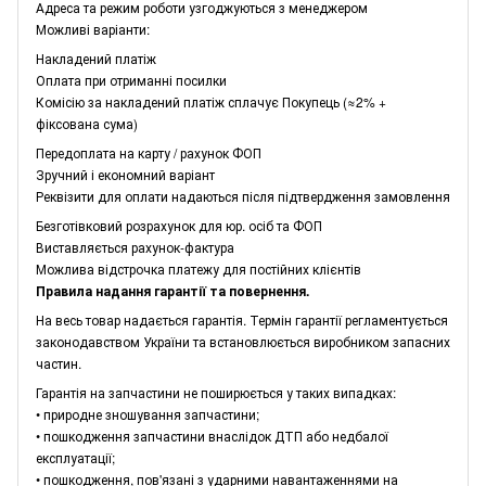
Адреса та режим роботи узгоджуються з менеджером
Можливі варіанти:
Накладений платіж
Оплата при отриманні посилки
Комісію за накладений платіж сплачує Покупець (≈2% +
фіксована сума)
Передоплата на карту / рахунок ФОП
Зручний і економний варіант
Реквізити для оплати надаються після підтвердження замовлення
Безготівковий розрахунок для юр. осіб та ФОП
Виставляється рахунок-фактура
Можлива відстрочка платежу для постійних клієнтів
Правила надання гарантії та повернення.
На весь товар надається гарантія. Термін гарантії регламентується
законодавством України та встановлюється виробником запасних
частин.
Гарантія на запчастини не поширюється у таких випадках:
• природне зношування запчастини;
• пошкодження запчастини внаслідок ДТП або недбалої
експлуатації;
• пошкодження, пов'язані з ударними навантаженнями на