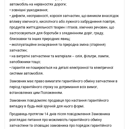
автомобіль на нерівностях дороги;
• зовнішні ушкодження;
• дефекти, несправності, корозія запчастин, що виникли внаслідок
впливу хімічного, кислотного або лужного забруднення повітря,
продуктів життєдіяльності тварин і птахів, хімічних речовин, що
застосовуються для боротьби з зледенінням доріг, граду,
блискавки та інших природних явищ;
• експлуатаційне зношування та природна зміна (старіння)
запчастин;
• на витратні запчастини та матеріали – олія, фільтри, лампи,
запобіжники тощо;
• гарантія не поширюється на деталі електронної та електричної
системи автомобіля.
Замовник має право вимагати гарантійного обміну запчастини в
період гарантійного строку за дотримання всіх вимог,
встановлених цим Положенням.
Замовник повідомляє продавця про настання гарантійного
випадку в будь-якій зручній для нього формі.
Продавець протягом 14 днів після повідомлення Замовника
розглядає питання про можливість гарантійного обміну
запчастини та сповіщає замовника про порядок гарантійного