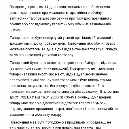
Продавець протягом 14 днів після повідомлення Замовника
розглядає питання про можливість гарантійного обміну
запчастини та сповіщає замовника про порядок гарантійного
обміну або про відмову у гарантійному обміні із зазначенням
причин.
Товар повинен бути повернутий у своїй оригінальній упаковці з
документами, що супроводжують. Повернення або обмін товару
можливе протягом 14 днів з дня відвантаження товару зі складу,
за умови цілісності упаковки та товару.
Товар, який було встановлено поверненню (обміну), не підлягає
(за винятком гарантійних випадків). Поверненню не підлягають
товари належної якості, що мають індивідуально-визначені
властивості, якщо зазначений товар може бути використаний
виключно покупцем, що його купує (підібрані самостійно і
привезені на замовлення за каталогом або зразками). Відповідно
до Ст. 702 ЦКУ від 16.01.2003 № 435-IV Покупець до передачі
товару має право відмовитися від такого товару за умови
відшкодування продавцю витрат, пов'язаних із вчиненням дій на
замовлення та доставку товару.
Повернення має бути погоджено з продавцем. (Продавець не
здійснює виїзд до Покупця при поверненні товару). При