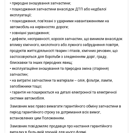
• природне зношування запчастини;
• пошкодження запчастини внаслідок ДТП або недбалої
експлуатації;
• пошкодження, пов'язані з ударними навантаженнями на
автомобіль на нерівностях дороги;
• зовнішні ушкодження;
• дефекти, несправності, корозія запчастин, що виникли внаслідок
впливу хімічного, кислотного або лужного забруднення повітря,
продуктів життєдіяльності тварин і птахів, хімічних речовин, що
застосовуються для боротьби з зледенінням доріг, граду,
блискавки та інших природних явищ;
• експлуатаційне зношування та природна зміна (старіння)
запчастин;
• на витратні запчастини та матеріали – олія, фільтри, лампи,
запобіжники тощо;
• гарантія не поширюється на деталі електронної та електричної
системи автомобіля.
Замовник має право вимагати гарантійного обміну запчастини в
період гарантійного строку за дотримання всіх вимог,
встановлених цим Положенням.
Замовник повідомляє продавця про настання гарантійного
випадку в будь-якій зручній для нього формі.