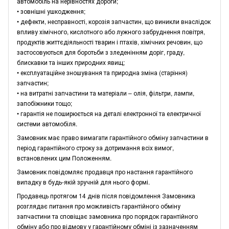
автомобіль на нерівностях дороги;
• зовнішні ушкодження;
• дефекти, несправності, корозія запчастин, що виникли внаслідок
впливу хімічного, кислотного або лужного забруднення повітря,
продуктів життєдіяльності тварин і птахів, хімічних речовин, що
застосовуються для боротьби з зледенінням доріг, граду,
блискавки та інших природних явищ;
• експлуатаційне зношування та природна зміна (старіння)
запчастин;
• на витратні запчастини та матеріали – олія, фільтри, лампи,
запобіжники тощо;
• гарантія не поширюється на деталі електронної та електричної
системи автомобіля.
Замовник має право вимагати гарантійного обміну запчастини в
період гарантійного строку за дотримання всіх вимог,
встановлених цим Положенням.
Замовник повідомляє продавця про настання гарантійного
випадку в будь-якій зручній для нього формі.
Продавець протягом 14 днів після повідомлення Замовника
розглядає питання про можливість гарантійного обміну
запчастини та сповіщає замовника про порядок гарантійного
обміну або про відмову у гарантійному обміні із зазначенням