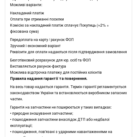
Можливі варіанти:
Накладений платіж
Оплата при отриманні посилки
Комісію за накладений платіж сплачує Покупець (≈2% +
фіксована сума)
Передоплата на карту / рахунок ФОП
Зручний і економний варіант
Реквізити для оплати надаються після підтвердження замовлення
Безготівковий розрахунок для юр. осіб та ФОП
Виставляється рахунок-фактура
Можлива відстрочка платежу для постійних клієнтів
Правила надання гарантії та повернення.
На весь товар надається гарантія. Термін гарантії регламентується
законодавством України та встановлюється виробником запасних
частин.
Гарантія на запчастини не поширюється у таких випадках:
• природне зношування запчастини;
• пошкодження запчастини внаслідок ДТП або недбалої
експлуатації;
• пошкодження, пов'язані з ударними навантаженнями на