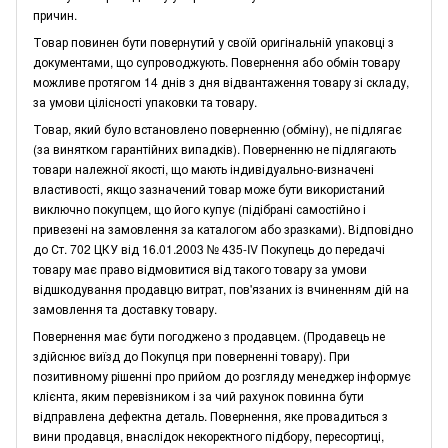
причин.
Товар повинен бути повернутий у своїй оригінальній упаковці з
документами, що супроводжують. Повернення або обмін товару
можливе протягом 14 днів з дня відвантаження товару зі складу,
за умови цілісності упаковки та товару.
Товар, який було встановлено поверненню (обміну), не підлягає
(за винятком гарантійних випадків). Поверненню не підлягають
товари належної якості, що мають індивідуально-визначені
властивості, якщо зазначений товар може бути використаний
виключно покупцем, що його купує (підібрані самостійно і
привезені на замовлення за каталогом або зразками). Відповідно
до Ст. 702 ЦКУ від 16.01.2003 № 435-IV Покупець до передачі
товару має право відмовитися від такого товару за умови
відшкодування продавцю витрат, пов'язаних із вчиненням дій на
замовлення та доставку товару.
Повернення має бути погоджено з продавцем. (Продавець не
здійснює виїзд до Покупця при поверненні товару). При
позитивному рішенні про прийом до розгляду менеджер інформує
клієнта, яким перевізником і за чий рахунок повинна бути
відправлена дефектна деталь. Повернення, яке провадиться з
вини продавця, внаслідок некоректного підбору, пересортиці,