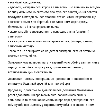
• зовнішні ушкодження;
• дефекти, несправності, корозія запчастин, що виникли внаслідок
впливу хімічного, кислотного або лужного забруднення повітря,
продуктів життєдіяльності тварин і птахів, хімічних речовин, що
застосовуються для боротьби з зледенінням доріг, граду,
блискавки та інших природних явищ;
• експлуатаційне зношування та природна зміна (старіння)
запчастин;
• на витратні запчастини та матеріали – олія, фільтри, лампи,
запобіжники тощо;
• гарантія не поширюється на деталі електронної та електричної
системи автомобіля.
Замовник має право вимагати гарантійного обміну запчастини в
період гарантійного строку за дотримання всіх вимог,
встановлених цим Положенням.
Замовник повідомляє продавця про настання гарантійного
випадку в будь-якій зручній для нього формі.
Продавець протягом 14 днів після повідомлення Замовника
розглядає питання про можливість гарантійного обміну
запчастини та сповіщає замовника про порядок гарантійного
обміну або про відмову у гарантійному обміні із зазначенням