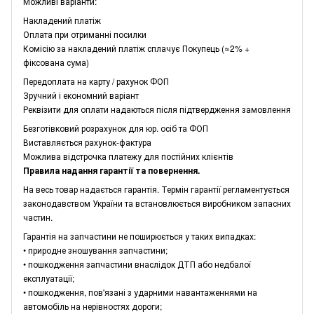
Можливі варіанти:
Накладений платіж
Оплата при отриманні посилки
Комісію за накладений платіж сплачує Покупець (≈2% +
фіксована сума)
Передоплата на карту / рахунок ФОП
Зручний і економний варіант
Реквізити для оплати надаються після підтвердження замовлення
Безготівковий розрахунок для юр. осіб та ФОП
Виставляється рахунок-фактура
Можлива відстрочка платежу для постійних клієнтів
Правила надання гарантії та повернення.
На весь товар надається гарантія. Термін гарантії регламентується
законодавством України та встановлюється виробником запасних
частин.
Гарантія на запчастини не поширюється у таких випадках:
• природне зношування запчастини;
• пошкодження запчастини внаслідок ДТП або недбалої
експлуатації;
• пошкодження, пов'язані з ударними навантаженнями на
автомобіль на нерівностях дороги;