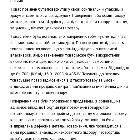
причин.
Товар повинен бути повернутий у своїй оригінальній упаковці з
документами, що супроводжують. Повернення або обмін товару
можливе протягом 14 днів з дня відвантаження товару зі складу,
за умови цілісності упаковки та товару.
Товар, який було встановлено поверненню (обміну), не підлягає
(за винятком гарантійних випадків). Поверненню не підлягають
товари належної якості, що мають індивідуально-визначені
властивості, якщо зазначений товар може бути використаний
виключно покупцем, що його купує (підібрані самостійно і
привезені на замовлення за каталогом або зразками). Відповідно
до Ст. 702 ЦКУ від 16.01.2003 № 435-IV Покупець до передачі
товару має право відмовитися від такого товару за умови
відшкодування продавцю витрат, пов'язаних із вчиненням дій на
замовлення та доставку товару.
Повернення має бути погоджено з продавцем. (Продавець не
здійснює виїзд до Покупця при поверненні товару). При
позитивному рішенні про прийом до розгляду менеджер інформує
клієнта, яким перевізником і за чий рахунок повинна бути
відправлена дефектна деталь. Повернення, яке провадиться з
вини продавця, внаслідок некоректного підбору, пересортиці,
шлюбу тощо оплачується продавцем.