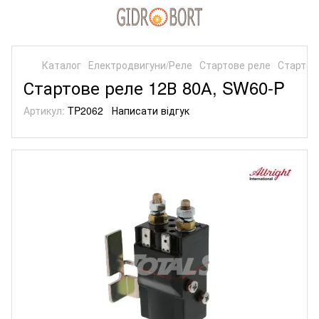
Каталог
Електродвигуни/Реле
Стартове реле
Стартов
Стартове реле 12В 80А, SW60-P
Артикул:
TP2062
Написати відгук