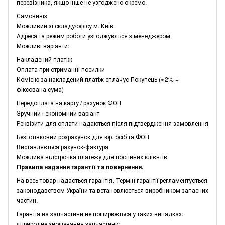
перевізника, якщо інше не узгоджено окремо.
Самовивіз
Можливий зі складу/офісу м. Київ
Адреса та режим роботи узгоджуються з менеджером
Можливі варіанти:
Накладений платіж
Оплата при отриманні посилки
Комісію за накладений платіж сплачує Покупець (≈2% +
фіксована сума)
Передоплата на карту / рахунок ФОП
Зручний і економний варіант
Реквізити для оплати надаються після підтвердження замовлення
Безготівковий розрахунок для юр. осіб та ФОП
Виставляється рахунок-фактура
Можлива відстрочка платежу для постійних клієнтів
Правила надання гарантії та повернення.
На весь товар надається гарантія. Термін гарантії регламентується
законодавством України та встановлюється виробником запасних
частин.
Гарантія на запчастини не поширюється у таких випадках:
• природне зношування запчастини;