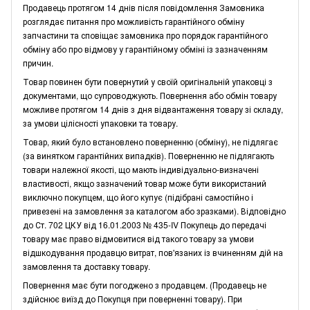
Продавець протягом 14 днів після повідомлення Замовника
розглядає питання про можливість гарантійного обміну
запчастини та сповіщає замовника про порядок гарантійного
обміну або про відмову у гарантійному обміні із зазначенням
причин.
Товар повинен бути повернутий у своїй оригінальній упаковці з
документами, що супроводжують. Повернення або обмін товару
можливе протягом 14 днів з дня відвантаження товару зі складу,
за умови цілісності упаковки та товару.
Товар, який було встановлено поверненню (обміну), не підлягає
(за винятком гарантійних випадків). Поверненню не підлягають
товари належної якості, що мають індивідуально-визначені
властивості, якщо зазначений товар може бути використаний
виключно покупцем, що його купує (підібрані самостійно і
привезені на замовлення за каталогом або зразками). Відповідно
до Ст. 702 ЦКУ від 16.01.2003 № 435-IV Покупець до передачі
товару має право відмовитися від такого товару за умови
відшкодування продавцю витрат, пов'язаних із вчиненням дій на
замовлення та доставку товару.
Повернення має бути погоджено з продавцем. (Продавець не
здійснює виїзд до Покупця при поверненні товару). При