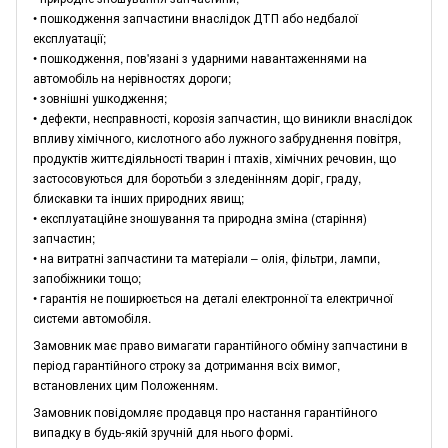
• пошкодження запчастини внаслідок ДТП або недбалої
експлуатації;
• пошкодження, пов'язані з ударними навантаженнями на
автомобіль на нерівностях дороги;
• зовнішні ушкодження;
• дефекти, несправності, корозія запчастин, що виникли внаслідок
впливу хімічного, кислотного або лужного забруднення повітря,
продуктів життєдіяльності тварин і птахів, хімічних речовин, що
застосовуються для боротьби з зледенінням доріг, граду,
блискавки та інших природних явищ;
• експлуатаційне зношування та природна зміна (старіння)
запчастин;
• на витратні запчастини та матеріали – олія, фільтри, лампи,
запобіжники тощо;
• гарантія не поширюється на деталі електронної та електричної
системи автомобіля.
Замовник має право вимагати гарантійного обміну запчастини в
період гарантійного строку за дотримання всіх вимог,
встановлених цим Положенням.
Замовник повідомляє продавця про настання гарантійного
випадку в будь-якій зручній для нього формі.