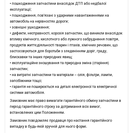
• пошкодження запчастини внаслідок ДТП або недбалої
експлуатації;
• пошкодження, пов'язані з ударними навантаженнями на
автомобіль на нерівностях дороги;
• зовнішні ушкодження;
• дефекти, несправності, корозія запчастин, що виникли внаслідок
впливу хімічного, кислотного або лужного забруднення повітря,
продуктів життєдіяльності тварин і птахів, хімічних речовин, що
застосовуються для боротьби з зледенінням доріг, граду,
блискавки та інших природних явищ;
• експлуатаційне зношування та природна зміна (старіння)
запчастин;
• на витратні запчастини та матеріали – олія, фільтри, лампи,
запобіжники тощо;
• гарантія не поширюється на деталі електронної та електричної
системи автомобіля.
Замовник має право вимагати гарантійного обміну запчастини в
період гарантійного строку за дотримання всіх вимог,
встановлених цим Положенням.
Замовник повідомляє продавця про настання гарантійного
випадку в будь-якій зручній для нього формі.