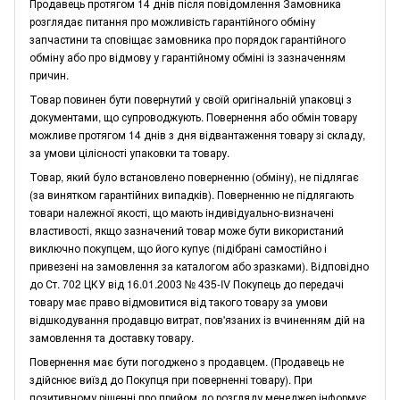
Продавець протягом 14 днів після повідомлення Замовника
розглядає питання про можливість гарантійного обміну
запчастини та сповіщає замовника про порядок гарантійного
обміну або про відмову у гарантійному обміні із зазначенням
причин.
Товар повинен бути повернутий у своїй оригінальній упаковці з
документами, що супроводжують. Повернення або обмін товару
можливе протягом 14 днів з дня відвантаження товару зі складу,
за умови цілісності упаковки та товару.
Товар, який було встановлено поверненню (обміну), не підлягає
(за винятком гарантійних випадків). Поверненню не підлягають
товари належної якості, що мають індивідуально-визначені
властивості, якщо зазначений товар може бути використаний
виключно покупцем, що його купує (підібрані самостійно і
привезені на замовлення за каталогом або зразками). Відповідно
до Ст. 702 ЦКУ від 16.01.2003 № 435-IV Покупець до передачі
товару має право відмовитися від такого товару за умови
відшкодування продавцю витрат, пов'язаних із вчиненням дій на
замовлення та доставку товару.
Повернення має бути погоджено з продавцем. (Продавець не
здійснює виїзд до Покупця при поверненні товару). При
позитивному рішенні про прийом до розгляду менеджер інформує