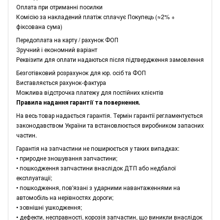
Оплата при отриманні посилки
Комісію за накладений платіж сплачує Покупець (≈2% +
фіксована сума)
Передоплата на карту / рахунок ФОП
Зручний і економний варіант
Реквізити для оплати надаються після підтвердження замовлення
Безготівковий розрахунок для юр. осіб та ФОП
Виставляється рахунок-фактура
Можлива відстрочка платежу для постійних клієнтів
Правила надання гарантії та повернення.
На весь товар надається гарантія. Термін гарантії регламентується
законодавством України та встановлюється виробником запасних
частин.
Гарантія на запчастини не поширюється у таких випадках:
• природне зношування запчастини;
• пошкодження запчастини внаслідок ДТП або недбалої
експлуатації;
• пошкодження, пов'язані з ударними навантаженнями на
автомобіль на нерівностях дороги;
• зовнішні ушкодження;
• дефекти, несправності, корозія запчастин, що виникли внаслідок