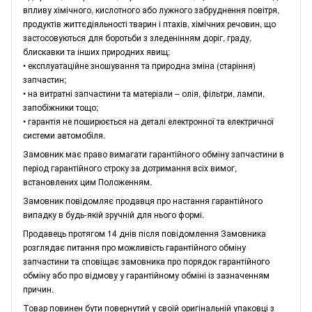
впливу хімічного, кислотного або лужного забруднення повітря,
продуктів життєдіяльності тварин і птахів, хімічних речовин, що
застосовуються для боротьби з зледенінням доріг, граду,
блискавки та інших природних явищ;
• експлуатаційне зношування та природна зміна (старіння)
запчастин;
• на витратні запчастини та матеріали – олія, фільтри, лампи,
запобіжники тощо;
• гарантія не поширюється на деталі електронної та електричної
системи автомобіля.
Замовник має право вимагати гарантійного обміну запчастини в
період гарантійного строку за дотримання всіх вимог,
встановлених цим Положенням.
Замовник повідомляє продавця про настання гарантійного
випадку в будь-якій зручній для нього формі.
Продавець протягом 14 днів після повідомлення Замовника
розглядає питання про можливість гарантійного обміну
запчастини та сповіщає замовника про порядок гарантійного
обміну або про відмову у гарантійному обміні із зазначенням
причин.
Товар повинен бути повернутий у своїй оригінальній упаковці з