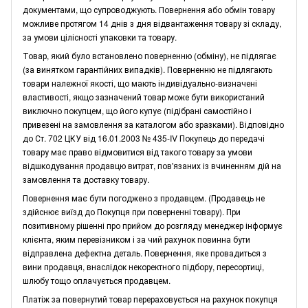
документами, що супроводжують. Повернення або обмін товару
можливе протягом 14 днів з дня відвантаження товару зі складу,
за умови цілісності упаковки та товару.
Товар, який було встановлено поверненню (обміну), не підлягає
(за винятком гарантійних випадків). Поверненню не підлягають
товари належної якості, що мають індивідуально-визначені
властивості, якщо зазначений товар може бути використаний
виключно покупцем, що його купує (підібрані самостійно і
привезені на замовлення за каталогом або зразками). Відповідно
до Ст. 702 ЦКУ від 16.01.2003 № 435-IV Покупець до передачі
товару має право відмовитися від такого товару за умови
відшкодування продавцю витрат, пов'язаних із вчиненням дій на
замовлення та доставку товару.
Повернення має бути погоджено з продавцем. (Продавець не
здійснює виїзд до Покупця при поверненні товару). При
позитивному рішенні про прийом до розгляду менеджер інформує
клієнта, яким перевізником і за чий рахунок повинна бути
відправлена дефектна деталь. Повернення, яке провадиться з
вини продавця, внаслідок некоректного підбору, пересортиці,
шлюбу тощо оплачується продавцем.
Платіж за повернутий товар перераховується на рахунок покупця