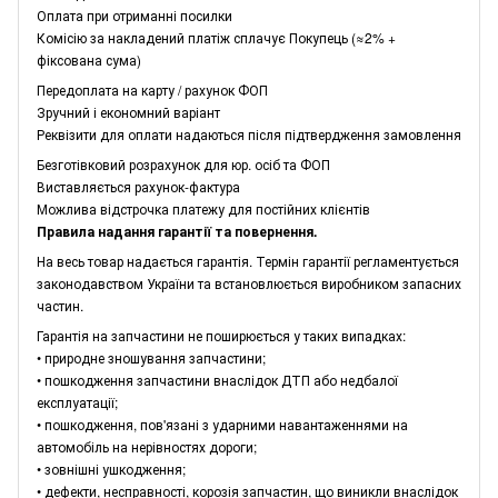
Оплата при отриманні посилки
Комісію за накладений платіж сплачує Покупець (≈2% +
фіксована сума)
Передоплата на карту / рахунок ФОП
Зручний і економний варіант
Реквізити для оплати надаються після підтвердження замовлення
Безготівковий розрахунок для юр. осіб та ФОП
Виставляється рахунок-фактура
Можлива відстрочка платежу для постійних клієнтів
Правила надання гарантії та повернення.
На весь товар надається гарантія. Термін гарантії регламентується
законодавством України та встановлюється виробником запасних
частин.
Гарантія на запчастини не поширюється у таких випадках:
• природне зношування запчастини;
• пошкодження запчастини внаслідок ДТП або недбалої
експлуатації;
• пошкодження, пов'язані з ударними навантаженнями на
автомобіль на нерівностях дороги;
• зовнішні ушкодження;
• дефекти, несправності, корозія запчастин, що виникли внаслідок