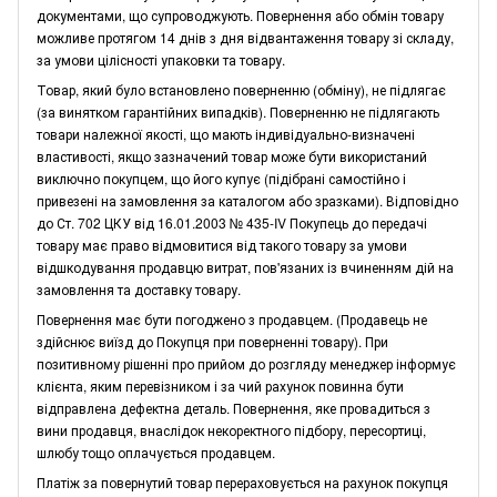
документами, що супроводжують. Повернення або обмін товару
можливе протягом 14 днів з дня відвантаження товару зі складу,
за умови цілісності упаковки та товару.
Товар, який було встановлено поверненню (обміну), не підлягає
(за винятком гарантійних випадків). Поверненню не підлягають
товари належної якості, що мають індивідуально-визначені
властивості, якщо зазначений товар може бути використаний
виключно покупцем, що його купує (підібрані самостійно і
привезені на замовлення за каталогом або зразками). Відповідно
до Ст. 702 ЦКУ від 16.01.2003 № 435-IV Покупець до передачі
товару має право відмовитися від такого товару за умови
відшкодування продавцю витрат, пов'язаних із вчиненням дій на
замовлення та доставку товару.
Повернення має бути погоджено з продавцем. (Продавець не
здійснює виїзд до Покупця при поверненні товару). При
позитивному рішенні про прийом до розгляду менеджер інформує
клієнта, яким перевізником і за чий рахунок повинна бути
відправлена дефектна деталь. Повернення, яке провадиться з
вини продавця, внаслідок некоректного підбору, пересортиці,
шлюбу тощо оплачується продавцем.
Платіж за повернутий товар перераховується на рахунок покупця