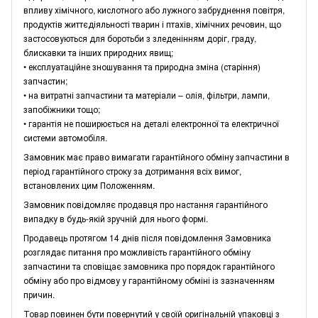
впливу хімічного, кислотного або лужного забруднення повітря,
продуктів життєдіяльності тварин і птахів, хімічних речовин, що
застосовуються для боротьби з зледенінням доріг, граду,
блискавки та інших природних явищ;
• експлуатаційне зношування та природна зміна (старіння)
запчастин;
• на витратні запчастини та матеріали – олія, фільтри, лампи,
запобіжники тощо;
• гарантія не поширюється на деталі електронної та електричної
системи автомобіля.
Замовник має право вимагати гарантійного обміну запчастини в
період гарантійного строку за дотримання всіх вимог,
встановлених цим Положенням.
Замовник повідомляє продавця про настання гарантійного
випадку в будь-якій зручній для нього формі.
Продавець протягом 14 днів після повідомлення Замовника
розглядає питання про можливість гарантійного обміну
запчастини та сповіщає замовника про порядок гарантійного
обміну або про відмову у гарантійному обміні із зазначенням
причин.
Товар повинен бути повернутий у своїй оригінальній упаковці з