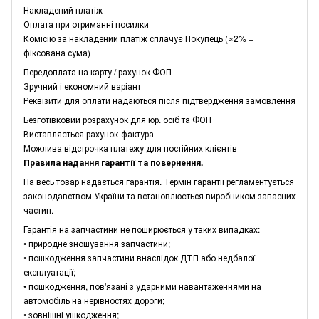
Накладений платіж
Оплата при отриманні посилки
Комісію за накладений платіж сплачує Покупець (≈2% +
фіксована сума)
Передоплата на карту / рахунок ФОП
Зручний і економний варіант
Реквізити для оплати надаються після підтвердження замовлення
Безготівковий розрахунок для юр. осіб та ФОП
Виставляється рахунок-фактура
Можлива відстрочка платежу для постійних клієнтів
Правила надання гарантії та повернення.
На весь товар надається гарантія. Термін гарантії регламентується
законодавством України та встановлюється виробником запасних
частин.
Гарантія на запчастини не поширюється у таких випадках:
• природне зношування запчастини;
• пошкодження запчастини внаслідок ДТП або недбалої
експлуатації;
• пошкодження, пов'язані з ударними навантаженнями на
автомобіль на нерівностях дороги;
• зовнішні ушкодження;