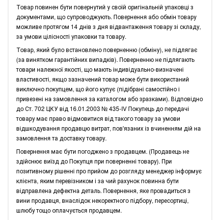
Товар повинен бути повернутий у своїй оригінальній упаковці з
документами, що супроводжують. Повернення або обмін товару
можливе протягом 14 днів з дня відвантаження товару зі складу,
за умови цілісності упаковки та товару.
Товар, який було встановлено поверненню (обміну), не підлягає
(за винятком гарантійних випадків). Поверненню не підлягають
товари належної якості, що мають індивідуально-визначені
властивості, якщо зазначений товар може бути використаний
виключно покупцем, що його купує (підібрані самостійно і
привезені на замовлення за каталогом або зразками). Відповідно
до Ст. 702 ЦКУ від 16.01.2003 № 435-IV Покупець до передачі
товару має право відмовитися від такого товару за умови
відшкодування продавцю витрат, пов'язаних із вчиненням дій на
замовлення та доставку товару.
Повернення має бути погоджено з продавцем. (Продавець не
здійснює виїзд до Покупця при поверненні товару). При
позитивному рішенні про прийом до розгляду менеджер інформує
клієнта, яким перевізником і за чий рахунок повинна бути
відправлена дефектна деталь. Повернення, яке провадиться з
вини продавця, внаслідок некоректного підбору, пересортиці,
шлюбу тощо оплачується продавцем.