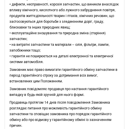
• дефекти, несправності, корозія запчастин, що виникли внаслідок
впливу хімічного, кислотного або лужного забруднення повітря,
продуктів життєдіяльності тварин і птахів, хімічних речовин, що
застосовуються для боротьби з зледенінням доріг, граду,
блискавки та інших природних явищ;
• експлуатаційне зношування та природна зміна (старіння)
запчастин;
• на витратні запчастини та матеріали – олія, фільтри, лампи,
запобіжники тощо;
• гарантія не поширюється на деталі електронної та електричної
системи автомобіля.
Замовник має право вимагати гарантійного обміну запчастини в
період гарантійного строку за дотримання всіх вимог,
встановлених цим Положенням.
Замовник повідомляє продавця про настання гарантійного
випадку в будь-якій зручній для нього формі.
Продавець протягом 14 днів після повідомлення Замовника
розглядає питання про можливість гарантійного обміну
запчастини та сповіщає замовника про порядок гарантійного
обміну або про відмову у гарантійному обміні із зазначенням
причин.