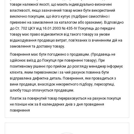
товари належної якості, що мають індивідуально-визначені
властивості, якщо зазначений товар може бути використаний
виключно покупцем, що його купує (підібрані самостійно і
привезені на замовлення за каталогом або зразками). Відповідно
до Ст. 702 ЦКУ від 16.01.2003 № 435-IV Покупець до передачі
товару має право відмовитися від такого товару за умови
відшкодування продавцю витрат, пов'язаних із вчиненням дій на
замовлення та доставку товару.
Повернення має бути погоджено з продавцем. (Продавець не
здійснює виїзд до Покупця при поверненні товару). При
позитивному рішенні про прийом до розгляду менеджер інформує
клієнта, яким перевізником і за чий рахунок повинна бути
відправлена дефектна деталь. Повернення, яке провадиться з
вини продавця, внаслідок некоректного підбору, пересортиці,
шлюбу тощо оплачується продавцем.
Платіж за повернутий товар перераховується на рахунок покупця
не пізніше ніж за 8 календарних днів з дня проведення
повернення