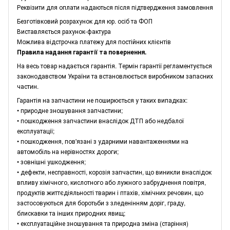
Реквізити для оплати надаються після підтвердження замовлення
Безготівковий розрахунок для юр. осіб та ФОП
Виставляється рахунок-фактура
Можлива відстрочка платежу для постійних клієнтів
Правила надання гарантії та повернення.
На весь товар надається гарантія. Термін гарантії регламентується
законодавством України та встановлюється виробником запасних
частин.
Гарантія на запчастини не поширюється у таких випадках:
• природне зношування запчастини;
• пошкодження запчастини внаслідок ДТП або недбалої
експлуатації;
• пошкодження, пов'язані з ударними навантаженнями на
автомобіль на нерівностях дороги;
• зовнішні ушкодження;
• дефекти, несправності, корозія запчастин, що виникли внаслідок
впливу хімічного, кислотного або лужного забруднення повітря,
продуктів життєдіяльності тварин і птахів, хімічних речовин, що
застосовуються для боротьби з зледенінням доріг, граду,
блискавки та інших природних явищ;
• експлуатаційне зношування та природна зміна (старіння)