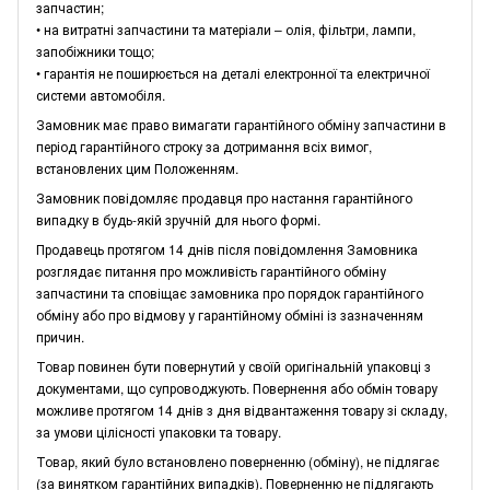
запчастин;
• на витратні запчастини та матеріали – олія, фільтри, лампи,
запобіжники тощо;
• гарантія не поширюється на деталі електронної та електричної
системи автомобіля.
Замовник має право вимагати гарантійного обміну запчастини в
період гарантійного строку за дотримання всіх вимог,
встановлених цим Положенням.
Замовник повідомляє продавця про настання гарантійного
випадку в будь-якій зручній для нього формі.
Продавець протягом 14 днів після повідомлення Замовника
розглядає питання про можливість гарантійного обміну
запчастини та сповіщає замовника про порядок гарантійного
обміну або про відмову у гарантійному обміні із зазначенням
причин.
Товар повинен бути повернутий у своїй оригінальній упаковці з
документами, що супроводжують. Повернення або обмін товару
можливе протягом 14 днів з дня відвантаження товару зі складу,
за умови цілісності упаковки та товару.
Товар, який було встановлено поверненню (обміну), не підлягає
(за винятком гарантійних випадків). Поверненню не підлягають