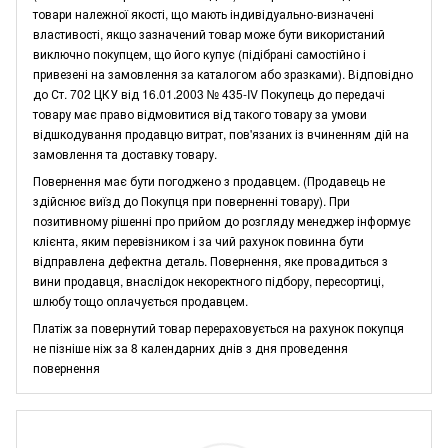
товари належної якості, що мають індивідуально-визначені
властивості, якщо зазначений товар може бути використаний
виключно покупцем, що його купує (підібрані самостійно і
привезені на замовлення за каталогом або зразками). Відповідно
до Ст. 702 ЦКУ від 16.01.2003 № 435-IV Покупець до передачі
товару має право відмовитися від такого товару за умови
відшкодування продавцю витрат, пов'язаних із вчиненням дій на
замовлення та доставку товару.
Повернення має бути погоджено з продавцем. (Продавець не
здійснює виїзд до Покупця при поверненні товару). При
позитивному рішенні про прийом до розгляду менеджер інформує
клієнта, яким перевізником і за чий рахунок повинна бути
відправлена дефектна деталь. Повернення, яке провадиться з
вини продавця, внаслідок некоректного підбору, пересортиці,
шлюбу тощо оплачується продавцем.
Платіж за повернутий товар перераховується на рахунок покупця
не пізніше ніж за 8 календарних днів з дня проведення
повернення