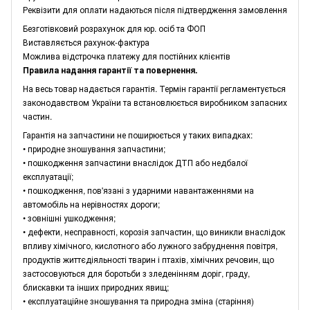
Реквізити для оплати надаються після підтвердження замовлення
Безготівковий розрахунок для юр. осіб та ФОП
Виставляється рахунок-фактура
Можлива відстрочка платежу для постійних клієнтів
Правила надання гарантії та повернення.
На весь товар надається гарантія. Термін гарантії регламентується
законодавством України та встановлюється виробником запасних
частин.
Гарантія на запчастини не поширюється у таких випадках:
• природне зношування запчастини;
• пошкодження запчастини внаслідок ДТП або недбалої
експлуатації;
• пошкодження, пов'язані з ударними навантаженнями на
автомобіль на нерівностях дороги;
• зовнішні ушкодження;
• дефекти, несправності, корозія запчастин, що виникли внаслідок
впливу хімічного, кислотного або лужного забруднення повітря,
продуктів життєдіяльності тварин і птахів, хімічних речовин, що
застосовуються для боротьби з зледенінням доріг, граду,
блискавки та інших природних явищ;
• експлуатаційне зношування та природна зміна (старіння)