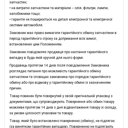
запчастин;
• на витратні запчастини та матеріали – олія, фільтри, лампи,
запобіжники тощо;
• гарантія не поширюється на деталі електронної та електричної
системи автомобіля.
Замовник має право вимагати гарантійного обміну запчастини в
період гарантійного строку за дотримання всіх вимог,
встановлених цим Положенням.
Замовник повідомляє продавця про настання гарантійного
випадку в будь-якій зручній для нього формі.
Продавець протягом 14 днів після повідомлення Замовника
розглядає питання про можливість гарантійного обміну
запчастини та сповіщає замовника про порядок гарантійного
обміну або про відмову у гарантійному обміні із зазначенням
причин.
Товар повинен бути повернутий у своїй оригінальній упаковці з
документами, що супроводжують. Повернення або обмін товару
можливе протягом 14 днів з дня відвантаження товару зі складу,
за умови цілісності упаковки та товару.
Товар, який було встановлено поверненню (обміну), не підлягає
(за винятком гарантійних випадків). Поверненню не підлягають