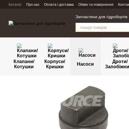
Перейти к основному контенту
Каталог
Про нас
Оплата і доставка
Обмін та повернення
Конта
Запчастини для гідробортів
Клапани/
Корпуси/
Дроти/
Насоси
Котушки
Кришки
Запобіжн