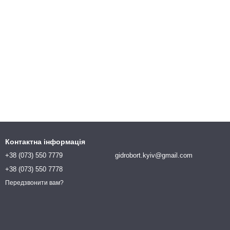
Контактна інформація
+38 (073) 550 7779
gidrobort.kyiv@gmail.com
+38 (073) 550 7778
Передзвонити вам?