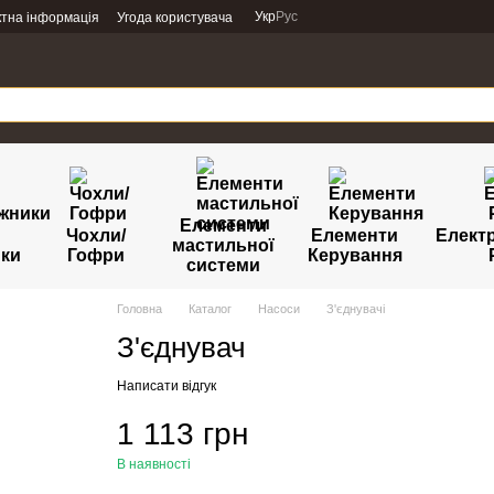
Укр
Рус
ктна інформація
Угода користувача
Елементи
Чохли/
Елементи
Елект
мастильної
ики
Гофри
Керування
системи
Головна
Каталог
Насоси
З'єднувачі
З'єднувач
Написати відгук
1 113 грн
В наявності