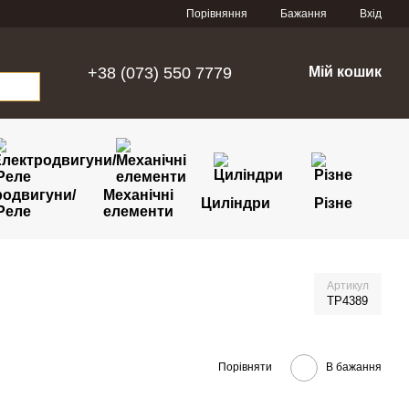
Порівняння
Бажання
Вхід
+38 (073) 550 7779
Мій кошик
родвигуни/
Механічні
Циліндри
Різне
Реле
елементи
Артикул
TP4389
Порівняти
В бажання