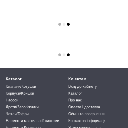
Каталог
Клієнтам
Клапани/Котушки
Вхід до кабінету
Корпуси/Кришки
Каталог
Насоси
Про нас
Дроти/Запобіжники
Оплата і доставка
Чохли/Гофри
Обмін та повернення
Елементи мастильної системи
Контактна інформація
Елементи Керування
Угода користувача