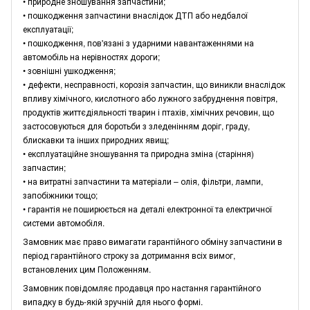
• природне зношування запчастини;
• пошкодження запчастини внаслідок ДТП або недбалої
експлуатації;
• пошкодження, пов'язані з ударними навантаженнями на
автомобіль на нерівностях дороги;
• зовнішні ушкодження;
• дефекти, несправності, корозія запчастин, що виникли внаслідок
впливу хімічного, кислотного або лужного забруднення повітря,
продуктів життєдіяльності тварин і птахів, хімічних речовин, що
застосовуються для боротьби з зледенінням доріг, граду,
блискавки та інших природних явищ;
• експлуатаційне зношування та природна зміна (старіння)
запчастин;
• на витратні запчастини та матеріали – олія, фільтри, лампи,
запобіжники тощо;
• гарантія не поширюється на деталі електронної та електричної
системи автомобіля.
Замовник має право вимагати гарантійного обміну запчастини в
період гарантійного строку за дотримання всіх вимог,
встановлених цим Положенням.
Замовник повідомляє продавця про настання гарантійного
випадку в будь-якій зручній для нього формі.