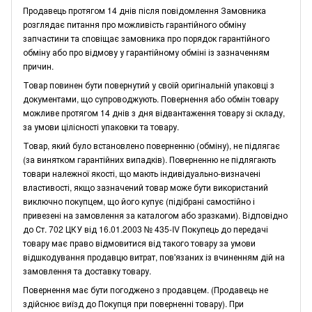
Продавець протягом 14 днів після повідомлення Замовника
розглядає питання про можливість гарантійного обміну
запчастини та сповіщає замовника про порядок гарантійного
обміну або про відмову у гарантійному обміні із зазначенням
причин.
Товар повинен бути повернутий у своїй оригінальній упаковці з
документами, що супроводжують. Повернення або обмін товару
можливе протягом 14 днів з дня відвантаження товару зі складу,
за умови цілісності упаковки та товару.
Товар, який було встановлено поверненню (обміну), не підлягає
(за винятком гарантійних випадків). Поверненню не підлягають
товари належної якості, що мають індивідуально-визначені
властивості, якщо зазначений товар може бути використаний
виключно покупцем, що його купує (підібрані самостійно і
привезені на замовлення за каталогом або зразками). Відповідно
до Ст. 702 ЦКУ від 16.01.2003 № 435-IV Покупець до передачі
товару має право відмовитися від такого товару за умови
відшкодування продавцю витрат, пов'язаних із вчиненням дій на
замовлення та доставку товару.
Повернення має бути погоджено з продавцем. (Продавець не
здійснює виїзд до Покупця при поверненні товару). При