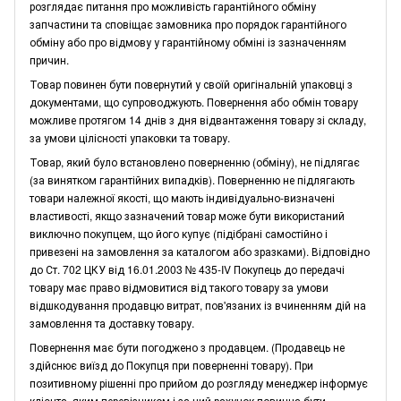
розглядає питання про можливість гарантійного обміну
запчастини та сповіщає замовника про порядок гарантійного
обміну або про відмову у гарантійному обміні із зазначенням
причин.
Товар повинен бути повернутий у своїй оригінальній упаковці з
документами, що супроводжують. Повернення або обмін товару
можливе протягом 14 днів з дня відвантаження товару зі складу,
за умови цілісності упаковки та товару.
Товар, який було встановлено поверненню (обміну), не підлягає
(за винятком гарантійних випадків). Поверненню не підлягають
товари належної якості, що мають індивідуально-визначені
властивості, якщо зазначений товар може бути використаний
виключно покупцем, що його купує (підібрані самостійно і
привезені на замовлення за каталогом або зразками). Відповідно
до Ст. 702 ЦКУ від 16.01.2003 № 435-IV Покупець до передачі
товару має право відмовитися від такого товару за умови
відшкодування продавцю витрат, пов'язаних із вчиненням дій на
замовлення та доставку товару.
Повернення має бути погоджено з продавцем. (Продавець не
здійснює виїзд до Покупця при поверненні товару). При
позитивному рішенні про прийом до розгляду менеджер інформує
клієнта, яким перевізником і за чий рахунок повинна бути