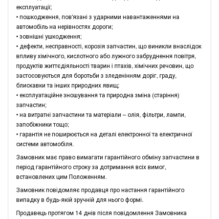
експлуатації;
• пошкодження, пов'язані з ударними навантаженнями на
автомобіль на нерівностях дороги;
• зовнішні ушкодження;
• дефекти, несправності, корозія запчастин, що виникли внаслідок
впливу хімічного, кислотного або лужного забруднення повітря,
продуктів життєдіяльності тварин і птахів, хімічних речовин, що
застосовуються для боротьби з зледенінням доріг, граду,
блискавки та інших природних явищ;
• експлуатаційне зношування та природна зміна (старіння)
запчастин;
• на витратні запчастини та матеріали – олія, фільтри, лампи,
запобіжники тощо;
• гарантія не поширюється на деталі електронної та електричної
системи автомобіля.
Замовник має право вимагати гарантійного обміну запчастини в
період гарантійного строку за дотримання всіх вимог,
встановлених цим Положенням.
Замовник повідомляє продавця про настання гарантійного
випадку в будь-якій зручній для нього формі.
Продавець протягом 14 днів після повідомлення Замовника